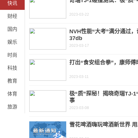
奇瑞TJ-1碰撞测试：极“质
快讯
2023-03-22
财经
国内
NVH性能“大考”满分通过，
37db
娱乐
2023-03-17
时尚
打出“食安组合拳”，康师
科技
2023-03-11
教育
极“质”探秘！揭晓奇瑞TJ-
体育
事
旅游
2023-03-08
雪花啤酒嗨玩啤酒新世界 用