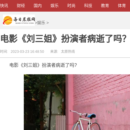
快讯
财经
国内
娱乐
时尚
科技
教育
体育
>
娱乐
>
电影《刘三姐》扮演者病逝了吗
时间:
2023-03-23 16:48:50
来源:
太原热线
电影《刘三姐》扮演者病逝了吗?