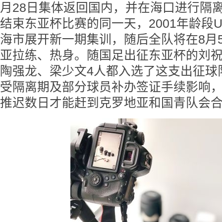
月28日集体返回国内，并在海口进行隔
结束东亚杯比赛的同一天，2001年龄段U
海市展开新一期集训，随后全队将在8月
亚拉练、热身。随国足出征东亚杯的刘
陶强龙、梁少文4人都入选了这支出征球
受隔离期及部分球员补办签证手续影响
推迟数日才能赶到克罗地亚和国青队会