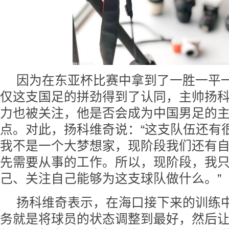
因为在东亚杯比赛中拿到了一胜一平
仅这支国足的拼劲得到了认同，主帅扬
力也被关注，他是否会成为中国男足的
点。对此，扬科维奇说：“这支队伍还有
我不是一个大梦想家，现阶段我们还有
先需要从事的工作。所以，现阶段，我
己、关注自己能够为这支球队做什么。”
扬科维奇表示，在海口接下来的训练
务就是将球员的状态调整到最好，然后