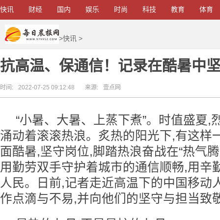
快讯
财经
国内
娱乐
时尚
科技
教育
体育
>
快讯
>
抗高温、保通信！记录在酷暑中
时间:
2022-07-25 09:12:48
来源:
壹点网
“小暑、大暑、上蒸下煮”。时值盛夏,
涌动着滚滚热浪。炙热的阳光下,有这样一
面酷暑,坚守岗位,脚踏热浪奋战在“热气腾
用勤劳双手守护着城市的通信顺畅,用辛
人民。日前,记者走近高温下的中国移动
作点滴与不易,并向他们的坚守与担当致