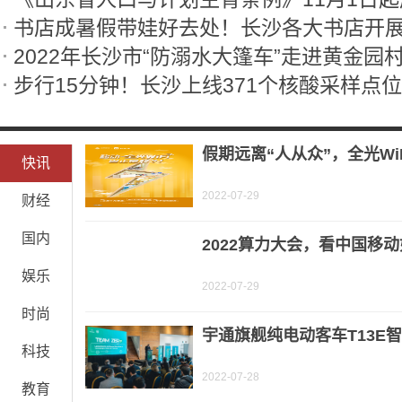
书店成暑假带娃好去处！长沙各大书店开
2022年长沙市“防溺水大篷车”走进黄金园
步行15分钟！长沙上线371个核酸采样点位
假期远离“人从众”，全光Wi
快讯
2022-07-29
财经
国内
2022算力大会，看中国移
娱乐
2022-07-29
时尚
宇通旗舰纯电动客车T13E
科技
2022-07-28
教育