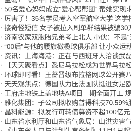
50名爱心妈妈成立“爱心帮帮团” 帮她实现
接奇怪短信 女子被拉入刷单群结果被骗30
济南农家双胞胎兄弟考上北大 小伙：不是“
资讯：上海海港：正在与西班牙人洽谈武
【天天聚看点】悉尼马拉松成为世界马拉
环球即时看！王蔷晋级布拉格网球公开赛
天天观焦点：德国队力压法国队挺进女足
王府庄地铁上盖地块A项目一期全面开工 规
雅化集团：子公司拟收购普得科技70.59%
晶科能源：拟发行可转债募资不超100亿元
山东省水利厅和山东省气象局：山洪灾害