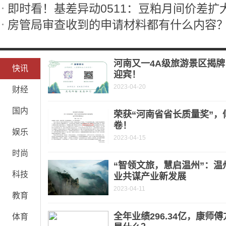
即时看！基差异动0511：豆粕月间价差扩大
河南又一4A级旅游景区揭
快讯
迎宾！
2023-04-20
财经
国内
荣获“河南省省长质量奖”，
卷！
娱乐
2023-04-15
时尚
“智领文旅，慧启温州”：
科技
业共谋产业新发展
2023-04-11
教育
全年业绩296.34亿，康师
体育