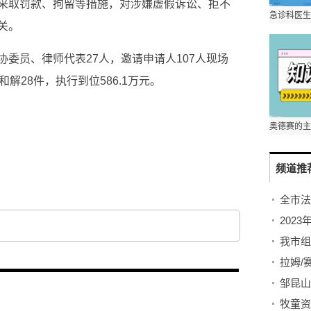
采取罚款、拘留等措施，对涉嫌虚假诉讼、拒不
关。
委员、律师代表27人，邀请申请人107人现场
解28件，执行到位586.1万元。
频道推
全市法
202
邹昆山
牧童资