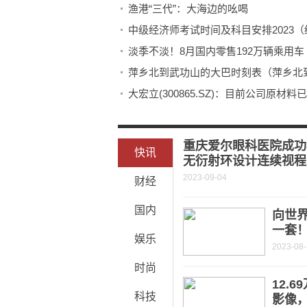
渔港“三代”：大海边的吆喝
中级经济师考试时间及科目安排2023
淡季不淡！8月国内零售192万辆乘用
萍乡北到武功山的大巴时刻表（萍乡北
大宏立(300865.SZ)：目前公司原材
重庆爱尔眼科医院成功
快讯
无衍射环设计连续视程
2023-09-04
财经
国内
向世
一套
娱乐
2023-08
时尚
12.
科技
影像，