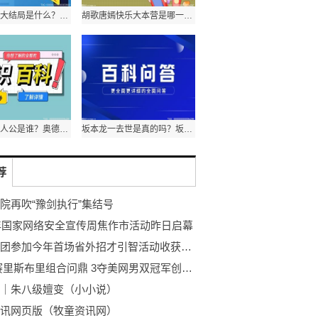
急诊科医生大结局是什么？急诊科医生江晓琪和谁在一起了？
胡歌唐嫣快乐大本营是哪一期？胡歌快乐大本营有哪几期？
奥德赛的主人公是谁？奥德赛是喜剧吗？
坂本龙一去世是真的吗？坂本龙一的作品有哪些？
荐
院再吹“豫剑执行”集结号
3年国家网络安全宣传周焦作市活动昨日启幕
我市组团参加今年首场省外招才引智活动收获颇丰
拉姆/赛里斯布里组合问鼎 3夺美网男双冠军创历史
｜朱八级嬗变（小小说）
讯网页版（牧童资讯网）