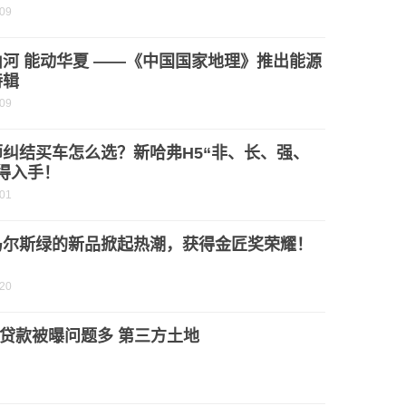
-09
河 能动华夏 ——《中国国家地理》推出能源
特辑
-09
师纠结买车怎么选？新哈弗H5“非、长、强、
得入手！
-01
马尔斯绿的新品掀起热潮，获得金匠奖荣耀！
-20
贷款被曝问题多 第三方土地