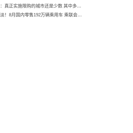
住建部：真正实施限购的城市还是少数 其中多数对限购进行了优化调整
淡季不淡！8月国内零售192万辆乘用车 乘联会呼吁：稳定燃油车消费