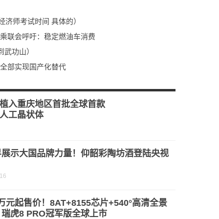
（经济师考试时间 具体的）
车 乘联会呼吁：稳定燃油车消费
到武功山）
料已全部实现国产化替代
植入重庆地区首批全球首款
人工晶状体
界展示大国品牌力量！仰韶彩陶坊酒登陆央视
！
-16
69万元起售价！8AT+8155芯片+540°高清全景
瑞虎8 PRO冠军版全球上市