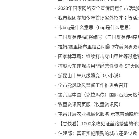
2023年国家网络安全宣传周焦作市活
我市组团参加今年首场省外招才引智活
卡bug是什么意思（bug是什么意思）
三国群英传4武将编号（三国群英传4序
拉姆/赛里斯布里组合问鼎 3夺美网男
国家林草局：继续打击穿山甲片等濒危
控股股东违规占用非经营性资金 ST天
邹昆山｜朱八级嬗变（小小说）
全市党风政风监督工作推进会召开
第六届中国（克拉玛依）国际石油天然
牧童资讯网页版（牧童资讯网）
屯昌开展农业机械化服务 示范带动晚稻
【甘快看】1000余枚见证丝路繁盛的
住建部：真正实施限购的城市还是少数