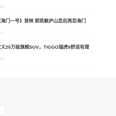
-16
《海门一号》首映 郭凯敏庐山恋后再恋海门
-15
义20万级旗舰SUV，TIGGO瑞虎9舒适有理
-08