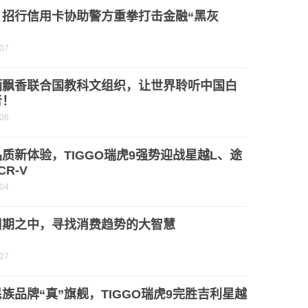
！招行信用卡协助警方重拳打击金融“黑灰
-07
酒飘香联合国教科文组织，让世界聆听中国白
音！
-06
质新体验，TIGGO瑞虎9强势迎战星越L、途
CR-V
-04
周期之中，寻找消费趋势的大智慧
-27
族品牌“真”旗舰，TIGGO瑞虎9完胜吉利星越