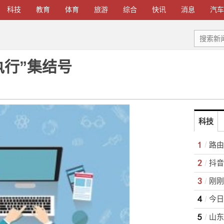
科技
教育
体育
旅游
综合
快讯
消息
汽车
执行”集结号
科技
路由
抖音
刚刚
今日