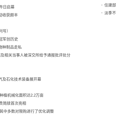
动昨日启幕
动收获颇丰
列号）
双冠军创历史
物种制品走私
顺及相关当事人被深交所给予通报批评处分
气及石化技术装备展开幕
种植机械化面积达2.2万亩
珍贵简牍首次亮相
 其中多数对限购进行了优化调整