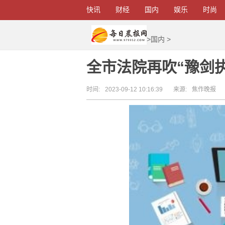
快讯
财经
国内
娱乐
时尚
>
国内
>
全市法院再吹“豫剑
时间:
2023-09-12 10:16:39
来源:
焦作晚报