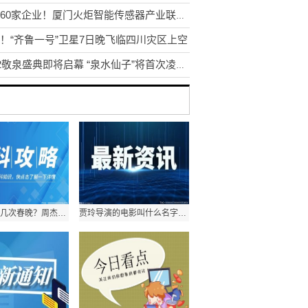
汇集60家企业！厦门火炬智能传感器产业联盟揭牌
！“齐鲁一号”卫星7日晚飞临四川灾区上空
2022敬泉盛典即将启幕 “泉水仙子”将首次凌空取水
周杰伦上过几次春晚？周杰伦兰亭序春晚是哪一年？
贾玲导演的电影叫什么名字？你好李焕英是真实故事改编吗？